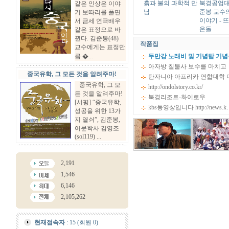
흙과 불의 과학적 만
북경공업대
같은 인상은 이야
남
준봉 교수의
기 보따리를 풀면
이야기 - 
서 금세 연극배우
온돌
같은 표정으로 바
뀐다. 김준봉(48)
작품집
교수에게는 표정만
큼 �...
두만강 노래비 및 기념탑 기념
아자방 칠불사 보수를 마치고
중국유학, 그 모든 것을 알려주마!
탄자니아 아프리카 연합대학 
중국유학, 그 모
http://ondolstory.co.kr/
든 것을 알려주마!
북경리조트-화이로우
[서평] “중국유학,
kbs동영상입니다 http://news.k
성공을 위한 13가
지 열쇠”, 김준봉,
어문학사 김영조
(sol119) ...
2,191
1,546
6,146
2,105,262
현재접속자
: 15 (회원 0)