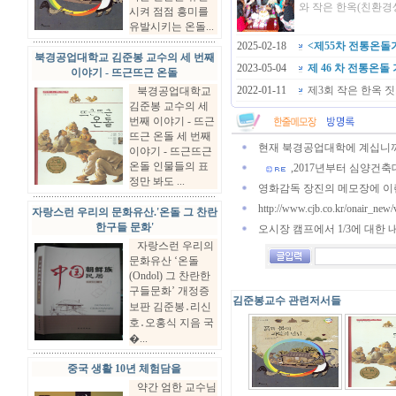
와 작은 한옥(친환경생
시켜 점점 흥미를
유발시키는 온돌...
2025-02-18
<제55차 전통온돌기
북경공업대학교 김준봉 교수의 세 번째
2023-05-04
제 46 차 전통온돌 
이야기 - 뜨근뜨근 온돌
2022-01-11
제3회 작은 한옥 
북경공업대학교
김준봉 교수의 세
번째 이야기 - 뜨근
뜨근 온돌 세 번째
이야기 - 뜨근뜨근
온돌 인물들의 표
정만 봐도 ...
자랑스런 우리의 문화유산.'온돌 그 찬란
한구들 문화'
자랑스런 우리의
문화유산 ‘온돌
(Ondol) 그 찬란한
구들문화’ 개정증
김준봉교수 관련저서들
보판 김준봉․리신
호․오홍식 지음 국
�...
중국 생활 10년 체험담을
.
약간 엄한 교수님