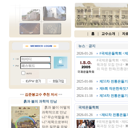
|
홈
|
교수소개
|
자
뉴스ㆍ공지
2026-01-26
#국제온돌학회 <제
#국제온돌학회 <제62
육과정 모집 안내> ▣
와 작은 한옥(친환경생
2025-01-06
제55차 전통온돌기
2025-01-06
제6회 작은한옥짓기
==
김준봉교수 추천 저서
==
2024-11-18
제54차 전통온돌기
흙과 불의 과학적 만남
흙과 불이 어떻게
국제온돌학회
과학적으로 만났
2026-01-26
<제62차 전통온돌기
나? 무슨역할을 하
#국제온돌학회 <제62
나? 제목으로부터
육과정 모집 안내> ▣
작은 질문을 유발