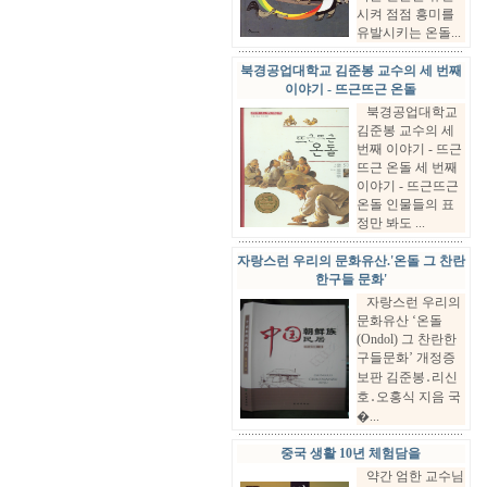
시켜 점점 흥미를
유발시키는 온돌...
북경공업대학교 김준봉 교수의 세 번째
이야기 - 뜨근뜨근 온돌
북경공업대학교
김준봉 교수의 세
번째 이야기 - 뜨근
뜨근 온돌 세 번째
이야기 - 뜨근뜨근
온돌 인물들의 표
정만 봐도 ...
자랑스런 우리의 문화유산.'온돌 그 찬란
한구들 문화'
자랑스런 우리의
문화유산 ‘온돌
(Ondol) 그 찬란한
구들문화’ 개정증
보판 김준봉․리신
호․오홍식 지음 국
�...
중국 생활 10년 체험담을
약간 엄한 교수님