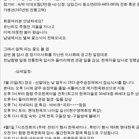
참가비 : 숙박 식대포함(3만원+α) 신청: 상임간사 풍소연(010-4493-0818) 전화 혹은
가펜션(165년된 전통고택)
회원여러분 안녕하세요?
유난히도 추웠던 겨울을 지나고
이제 따뜻한 봄이 왔습니다.
남녘에서는 벌써 꽃소식이 전해오네요.
그래서 일찍 피는 꽃도 볼 겸
금번 봄 답사 겸 정기이사회를 지난번 이사회때 공고한 일정대로
전남함평 일원 전통한옥 답사와 돌머리해변 관광 일몰 감상, 한옥마을 답사로 정했
-상세일정-
3월 31일(토) 정오 - 선발대는 낮 열두시 1913 광주송정역에서 점심식사를 합니다.
본대는 오후 1시에 광주 송정역을 출발-셔틀버스로 예가한옥팬션으로 이동
오후 3시부터 함평 주포한옥마을 견학 (최고의 한옥마을로 50세대중 40세대 입주 상
오후 6시 돌머리해변 관광 절경 -일몰 감상
오후 7시 저녁파티 겸 특강 - 바비큐+곡차++++등등
오후 9시 토의- 현대한옥의 나아갈 길 (이현수명예회장 특강)
오후 11시 취침 숙박- 고택 한옥 구들장 방.-구들방에 불때기
4월1일 7시조찬회의 (주제: 전반기 행사 한옥세미나 , 후반기 행사 제6회 현대한옥 
오전 9시 함평 한옥문화재 답사 -월간한옥과 함께 특집으로 구성됩니다.
오전 11시 한옥 내진설계 기술 견학 - 하루한옥 목포공장