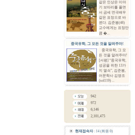
같은 인상은 이야
기 보따리를 풀면
서 금세 연극배우
같은 표정으로 바
뀐다. 김준봉(48)
교수에게는 표정만
큼 �...
중국유학, 그 모든 것을 알려주마!
중국유학, 그 모
든 것을 알려주마!
[서평] “중국유학,
성공을 위한 13가
지 열쇠”, 김준봉,
어문학사 김영조
(sol119) ...
942
972
6,146
2,101,475
현재접속자
: 14 (회원 0)