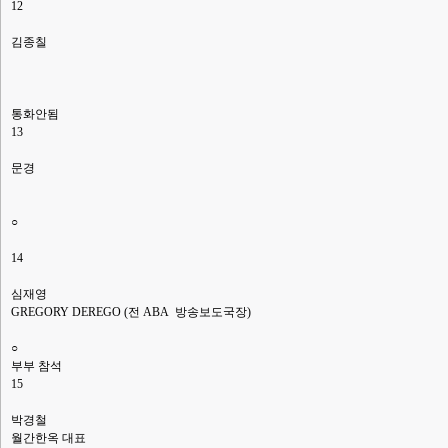
12
김종칠
통화안됨
13
문경
○
14
심재영
GREGORY DEREGO (전 ABA 방송보도국장)
○
부부 참석
15
박경철
월간한옥 대표