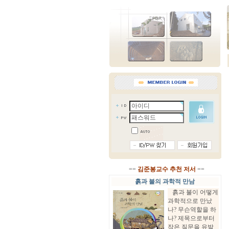
==
김준봉교수 추천 저서
==
흙과 불의 과학적 만남
흙과 불이 어떻게
과학적으로 만났
나? 무슨역할을 하
나? 제목으로부터
작은 질문을 유발