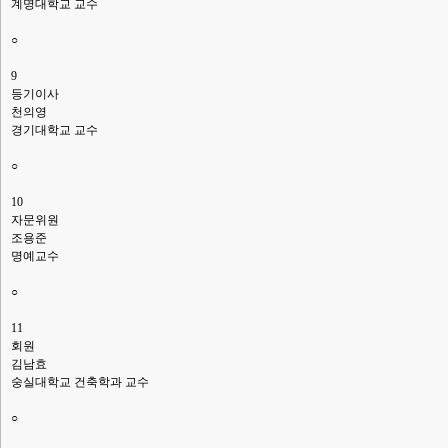
계명대학교 교수
○
9
등기이사
천의영
경기대학교 교수
○
10
자문위원
조용준
명예교수
○
11
회원
김남효
숭실대학교 건축학과 교수
○