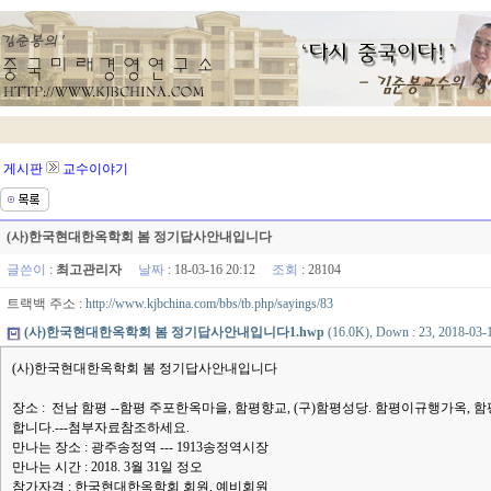
게시판
교수이야기
(사)한국현대한옥학회 봄 정기답사안내입니다
글쓴이
:
최고관리자
날짜
: 18-03-16 20:12
조회
: 28104
트랙백 주소 :
http://www.kjbchina.com/bbs/tb.php/sayings/83
(사)한국현대한옥학회 봄 정기답사안내입니다1.hwp
(16.0K), Down : 23, 2018-03-
(사)한국현대한옥학회 봄 정기답사안내입니다
장소 : 전남 함평 --함평 주포한옥마을, 함평향교, (구)함평성당. 함평이규행가옥,
합니다.---첨부자료참조하세요.
만나는 장소 : 광주송정역 --- 1913송정역시장
만나는 시간 : 2018. 3월 31일 정오
참가자격 : 한국현대한옥학회 회원, 예비회원