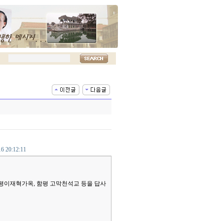
16 20:12:11
 함평이재혁가옥, 함평 고막천석교 등을 답사