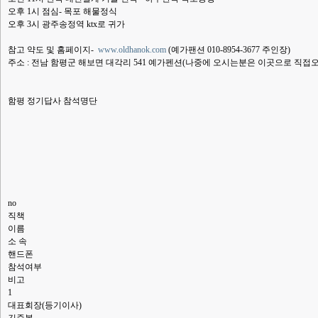
오후 1시 점심- 목포 해물정식
오후 3시 광주송정역 ktx로 귀가
참고 약도 및 홈페이지-
www.oldhanok.com
(예가팬션 010-8954-3677 주인장)
주소 : 전남 함평군 해보면 대각리 541 예가펜션(나중에 오시는분은 이곳으로 직접
함평 정기답사 참석명단
no
직책
이름
소 속
핸드폰
참석여부
비고
1
대표회장(등기이사)