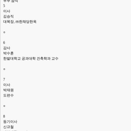
부부 참석
5
이사
김승직
대목장, ㈜한채당한옥
○
6
감사
박수훈
한밭대학교 공과대학 건축학과 교수
○
7
이사
박재원
도편수
○
8
등기이사
신규철