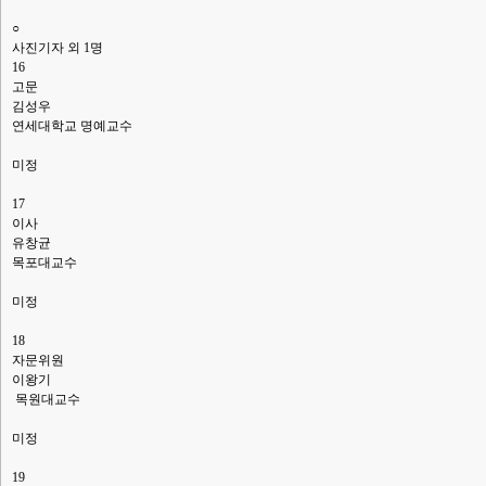
○
사진기자 외 1명
16
고문
김성우
연세대학교 명예교수
미정
17
이사
유창균
목포대교수
미정
18
자문위원
이왕기
목원대교수
미정
19