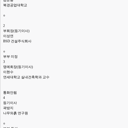
김준봉
북경공업대학교
○
2
부회장(등기이사)
이성연
BSD 건설주식회사
○
부부 미정
3
명예회장(등기이사)
이현수
연세대학교 실내건축학과 교수
통화안됨
4
등기이사
곽방지
나무와흙 연구원
○