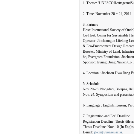
1. Theme: ‘UNESCOHeritageandSust
2. Time: November 20 ~ 24, 2014
3. Partners
Host: International Society of Ondo
Co-Host: Center for Sustainable He
Operator: Jincheongun Lifelong Lea
& Eco-Environment Design Research
Booster: Ministry of Land, Infrast
bo, Evergreen Foundation, Jincheon
Sponsor: Kyung Dong Navien Co.
4. Location : Jincheon Hwa Rang B
5. Schedule:
Nov 20-23: Nongdari, Botapsa, Be
Nov. 24: Symposium and presentati
6. Language : English, Korean, Part
7. Registration and Feel Deadline
Registration Deadline: Thesis title 
Thesis Deadline: Nov. 10 (In Englis
E-mail:
jbkim@yonsei.ac.kr
,