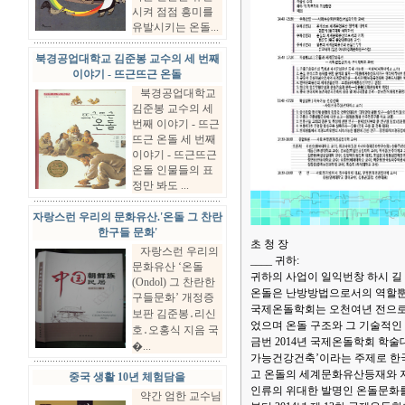
시켜 점점 흥미를
유발시키는 온돌...
북경공업대학교 김준봉 교수의 세 번째
이야기 - 뜨근뜨근 온돌
북경공업대학교
김준봉 교수의 세
번째 이야기 - 뜨근
뜨근 온돌 세 번째
이야기 - 뜨근뜨근
온돌 인물들의 표
정만 봐도 ...
자랑스런 우리의 문화유산.'온돌 그 찬란
한구들 문화'
초 청 장
자랑스런 우리의
____ 귀하:
문화유산 ‘온돌
귀하의 사업이 일익번창 하시 길
(Ondol) 그 찬란한
온돌은 난방방법으로서의 역할뿐만
구들문화’ 개정증
국제온돌학회는 오천여년 전으로
보판 김준봉․리신
었으며 온돌 구조와 그 기술적인
호․오홍식 지음 국
금번 2014년 국제온돌학회 학술
�...
가능건강건축’이라는 주제로 한
고 온돌의 세계문화유산등재와 
중국 생활 10년 체험담을
인류의 위대한 발명인 온돌문화를
약간 엄한 교수님