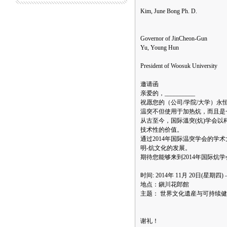
Kim, June Bong Ph. D.
Governor of JinCheon-Gun
Yu, Young Hun
President of Woosuk University
邀请函
亲爱的，__________
祝愿您的（公司/学院/大学）永
温突不但使用于加热炕，而且是
从古至今，国际溫突(炕)学会
技术性的价值。
通过2014年国际温突学会的
明-炕文化的发展。
期待您能够来到2014年国际炕学
时间: 2014年 11月 20日(星期四) 
地点：鎭川花郎館
主题： 世界文化遺産与可持续
谢礼！