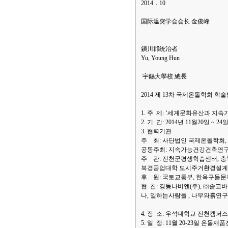
2014．10
国际溫突学会会长 金俊峰
鎭川郡统治者
Yu, Young Hun
宇錫大學校 總長
2014 제 13차 국제온돌학회 학
1. 주 제: ‘세계문화유산과 지
2. 기 간: 2014년 11월20일 ~ 24
3. 협력기관
주 최: 사단법인 국제온돌학회,
공동주최: 지속가능건강건축연
주 관: 진천군평생학습센터, 
북경공업대학 도시주거환경설계
후 원: 국토교통부, 한옥구들문화
협 찬: 경동나비엔(주), ㈜솔고바
나, 일하는사람들 , 나무와흙연구
4. 장 소: 우석대학교 진천캠퍼
5. 일 정: 11월 20-23일 온