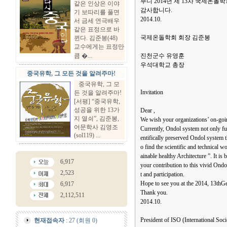
부디 2014년 제 13차 국제
같은 인상은 이야
감사합니다.
기 보따리를 풀면
2014.10.
서 금세 연극배우
같은 표정으로 바
국제온돌학회 회장 김준봉
뀐다. 김준봉(48)
교수에게는 표정만
큼 �...
진천군수 유영훈
우석대학교 총장
중국유학, 그 모든 것을 알려주마!
중국유학, 그 모
Invitation
든 것을 알려주마!
[서평] “중국유학,
성공을 위한 13가
Dear ,
지 열쇠”, 김준봉,
We wish your organizations’ on-goi
어문학사 김영조
Currently, Ondol system not only fun
(sol119) ...
entifically preserved Ondol system t
o find the scientific and technical
ainable healthy Architecture ”. It 
6,917
your contribution to this vivid Ondo
2,523
t and participation.
Hope to see you at the 2014, 13t
6,917
Thank you.
2,112,511
2014.10.
President of ISO (International Soc
현재접속자
: 27 (회원 0)