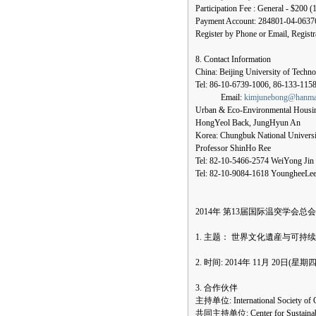
Participation Fee : General - $20
Payment Account: 284801-04-063763
Register by Phone or Email, Regist
8. Contact Information
China: Beijing University of Tech
Tel: 86-10-6739-1006, 86-133-115
Email:
kimjunebong@hanmai
Urban & Eco-Environmental Housin
HongYeol Back, JungHyun An
Korea: Chungbuk National Universi
Professor ShinHo Ree
Tel: 82-10-5466-2574 WeiYong Jin
Tel: 82-10-9084-1618 YoungheeLe
2014年 第13届国际温突学会
1. 主题： 世界文化遺産与可持
2. 时间: 2014年 11月 20日(星期四
3. 合作伙伴
主持单位: International Society of O
共同主持单位: Center for Sustainable 