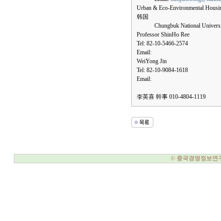
Urban & Eco-Environmental Housi
韩国
Chungbuk National University 
Professor ShinHo Ree
Tel: 82-10-5466-2574
Email:
WeiYong Jin
Tel: 82-10-9084-1618
Email:
李英喜 幹事 010-4804-1119
© 중국경영정보연구소, 20