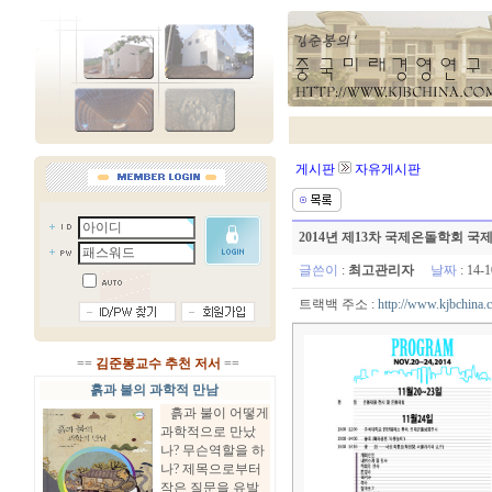
게시판
자유게시판
2014년 제13차 국제온돌학회
글쓴이
:
최고관리자
날짜
: 14-
트랙백 주소 :
http://www.kjbchina.
==
김준봉교수 추천 저서
==
흙과 불의 과학적 만남
흙과 불이 어떻게
과학적으로 만났
나? 무슨역할을 하
나? 제목으로부터
작은 질문을 유발