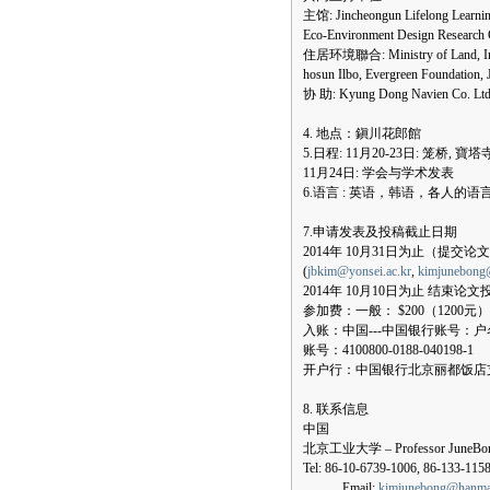
主馆: Jincheongun Lifelong Learning
Eco-Environment Design Research C
住居环境聯合: Ministry of Land, Infra
hosun Ilbo, Evergreen Foundation, 
协 助: Kyung Dong Navien Co. Lt
4. 地点：鎭川花郎館
5.日程: 11月20-23日: 笼桥, 寶
11月24日: 学会与学术发表
6.语言 : 英语，韩语，各人的语
7.申请发表及投稿截止日期
2014年 10月31日为止（提交
(
jbkim@yonsei.ac.kr
,
kimjunebong
2014年 10月10日为止 结束论文
参加费：一般： $200（1200元），企
入账：中国---中国银行账号：户名：
账号：4100800-0188-040198-1
开户行：中国银行北京丽都饭店
8. 联系信息
中国
北京工业大学 – Professor JuneBo
Tel: 86-10-6739-1006, 86-133-115
Email:
kimjunebong@hanmai