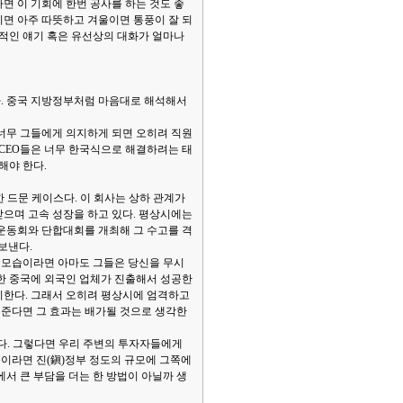
면 이 기회에 한번 공사를 하는 것도 좋
름이면 아주 따뜻하고 겨울이면 통풍이 잘 되
공적인 얘기 혹은 유선상의 대화가 얼마나
. 중국 지방정부처럼 마음대로 해석해서
 너무 그들에게 의지하게 되면 오히려 직원
 CEO들은 너무 한국식으로 해결하려는 태
해야 한다.
한 드문 케이스다. 이 회사는 상하 관계가
받으며 고속 성장을 하고 있다. 평상시에는
 운동회와 단합대회를 개최해 그 수고를 격
보낸다.
 모습이라면 아마도 그들은 당신을 무시
험한 중국에 외국인 업체가 진출해서 성공한
미한다. 그래서 오히려 평상시에 엄격하고
준다면 그 효과는 배가될 것으로 생각한
다. 그렇다면 우리 주변의 투자자들에게
목이라면 진(鎭)정부 정도의 규모에 그쪽에
서 큰 부담을 더는 한 방법이 아닐까 생