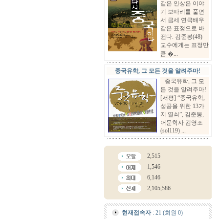
같은 인상은 이야
기 보따리를 풀면
서 금세 연극배우
같은 표정으로 바
뀐다. 김준봉(48)
교수에게는 표정만
큼 �...
중국유학, 그 모든 것을 알려주마!
중국유학, 그 모
든 것을 알려주마!
[서평] “중국유학,
성공을 위한 13가
지 열쇠”, 김준봉,
어문학사 김영조
(sol119) ...
2,515
1,546
6,146
2,105,586
현재접속자
: 21 (회원 0)