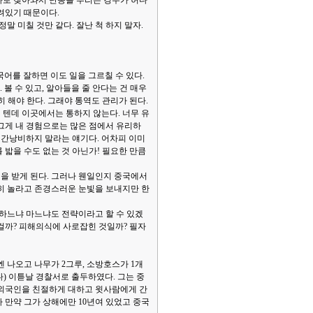
사로 찾아와서 난동을 부리는 경우가 허다
려있기 때문이다.
말 미칠 것만 같다. 잘난 척 하지 말자.
어를 잘하면 이도 일을 그르칠 수 있다.
 볼 수 있고, 알아들을 줄 안다는 건 매우
히 해야 한다. 그래야 통역도 관리가 된다.
 텐데 이곳에서는 통하지 않는다. 너무 유
그게 내 경험으로는 많은 점에서 유리하
시간낭비하지 말라는 얘기다. 어차피 이미
밟을 수도 없는 것 아닌가! 필요한 만큼
접을 받게 된다. 그러나 웬일인지 중국에서
장히 놀라고 존경스러운 눈빛을 보내지만 한
하느냐 마느냐도 전략이라고 할 수 있겠
걸까? 피해의식에 사로잡힌 것일까? 필자
엔 나오고 나무가 2그루, 소방호스가 1개
) 이튿날 경찰서로 출두하였다. 그는 중
 외국인을 친절하게 대하고 윗사람에게 간
 만약 그가 상해에만 10년여 있었고 중국