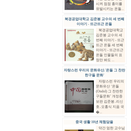
시켜 점점 흥미를
유발시키는 온돌...
북경공업대학교 김준봉 교수의 세 번째
이야기 - 뜨근뜨근 온돌
북경공업대학교
김준봉 교수의 세
번째 이야기 - 뜨근
뜨근 온돌 세 번째
이야기 - 뜨근뜨근
온돌 인물들의 표
정만 봐도 ...
자랑스런 우리의 문화유산.'온돌 그 찬란
한구들 문화'
자랑스런 우리의
문화유산 ‘온돌
(Ondol) 그 찬란한
구들문화’ 개정증
보판 김준봉․리신
호․오홍식 지음 국
�...
중국 생활 10년 체험담을
약간 엄한 교수님