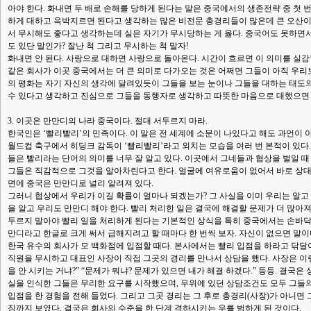
아야 한다. 화내면 두 배로 손해를 당하게 된다는 말은 중국에서의 생존전략 중 첫 
하게 대하고 윽박지르면 된다고 생각하는 많은 비전문 총경리들이 많은데 큰 오산이
서 무시해도 좋다고 생각하는데 실은 자기가 무시당하는 게 옳다. 중국어도 못하면
도 있단 말인가? 잘난 척 그리고 무시하는 척 말자!
화내면 안 된다. 사랑으로 대하면 사랑으로 돌아온다. 시간이 흐르면 이 의미를 실감
같은 회사가 이곳 중국에서는 더 큰 의미로 다가오는 것은 어쩌면 그들이 아직 우리
의 평화는 자기 자신의 생각에 달려있듯이 그들을 보는 눈이나 그들을 대하는 태도의
수 있다고 생각하고 진심으로 그들을 동행자로 생각하고 따뜻한 마음으로 대했으면 
3. 이곳은 만만디의 나라 중국이다. 절대 서두르지 마라.
한국인은 ‘빨리빨리’의 민족이다. 이 말은 전 세계에 소문이 나있다고 해도 과언이 
월드컵 축구에서 히딩크 감독이 ‘빨리빨리’라고 외치는 모습을 여러 번 본적이 있다
들은 빨리라는 단어의 의미를 너무 잘 알고 있다. 이곳에서 그네들과 협상을 벌일 
그들은 직감적으로 그것을 알아차린다고 한다. 얼굴에 여유로움이 없어서 바로 상대
면에 중국은 만만디로 널리 알려져 있다.
그러니 협상에서 우리가 이길 확률이 얼마나 되겠는가? 그 사실을 이미 우리는 알고 
을 알고 우리도 만만디 해야 한다. 빨리 처리한 일은 결국에 해결할 문제가 더 많아
두르지 말아야 빨리 일을 처리하게 된다는 기본적인 상식을 특히 중국에서는 손바닥에
만디라고 한글로 크게 써서 급해지려고 할 때마다 한 번씩 보자. 자신이 없으면 말이
한국 유수의 회사가 모 백화점에 입점할 때다. 본사에서는 빨리 입점을 하라고 닦달
직원을 무시하고 대표인 사장이 직접 그곳의 경리를 만나서 상담을 했다. 사장은 이렇
을 안 시키는 거냐?” “문제가 뭐냐? 문제가 있으면 내가 해결 하겠다.” 등등. 결국
실을 인식한 그들은 무리한 요구를 시작했으며, 우위에 있던 상담조건도 모두 그들
입점을 한 경험을 전해 들었다. 그리고 그곳 경리는 그 후로 총경리(사장)가 아니면 
짐까지 보였다. 결국은 회사의 수준을 한 단계 격하시키는 우를 범하게 된 것이다.