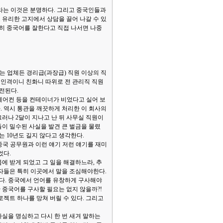
이라는 이것은 분명하다. 그리고 중국인들과
고 유리한 고지에서 상담을 끌어 나갈 수 있
 괜히 중국어를 잘한다고 직접 나서면 나중
는 업체든 경리급(과장급) 직원 이상의 직
 인격이니 친화니 따위로 전 관리직 직원
와전된다.
 에어컨 등을 컨테이너가 비었다고 실어 보
다. 역시 통관을 깨끗하게 처리한 이 회사의
러나 2달이 지나고 난 뒤 사무실 직원이
이 밀수된 사실을 발견 큰 벌금을 물렸
는 10년도 길지 않다고 생각한다.
 중국 공무원과 이런 얘기 저런 얘기를 재미
었다.
몸에 받게 되었고 그 일을 해결하느라, 추
영자들은 특히 이곳에서 말을 조심해야한다.
이다. 중국에서 언어를 유창하게 구사해야
한 중국어를 구사할 필요는 없지 않을까?!
젝트 하나를 망쳐 버릴 수 있다. 그리고
실을 명심하고 다시 한 번 새겨 말하는