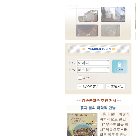
==
김준봉교수 추천 저서
==
흙과 불의 과학적 만남
흙과 불이 어떻게
과학적으로 만났
나? 무슨역할을 하
나? 제목으로부터
작은 질문을 유발