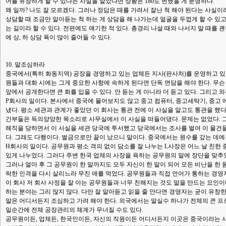
어를 유창하게 할 수 있다는 사실을 알았다면 상황은 180도 변했을 게 분명하다.
왜 일까? 나도 잘 모르겠다. 그러나 정답은 때를 가려서 잘난 척 해야 된다는 사실
상담할 때 조금만 알아듣는 척 하는 게 상담을 해 나가는데 얼굴을 두껍게 할 수 있
는 길이라 할 수 있다. 전편에도 얘기한 적 있다. 총경리 나설 때와 나서지 말 때를
에 상, 하 상담 폭이 많이 줄어들 수 있다.
10. 말조심하라
중국에서(특히 화동지역) 공장을 경영하고 있는 업체든 지사(판사처)를 운영하고 있
원들과 대화 시에는 그게 중요한 사항에 속하게 된다면 단독 면담을 해야 한다. 무슨
앞에서 공개한다면 큰 화를 입을 수 있다. 안 듣는 게 아니라 더 듣고 있다. 그리고 
P회사의 일이다. 본사에서 중국에 물어보지도 않고 중고 컴퓨터, 중고세탁기, 중고
냈다. 평소 세관과 관계가 좋았던 이 회사는 통관 전에 이 사실을 알고도 통관을 했
간부들은 득의양양한 목소리로 사무실에서 이 사실을 떠들어댔다. 문제는 없었다. 그
해직을 당하면서 이 사실을 세관 당국에 투서했고 당국에서는 조사를 벌여 이 물건들
다. 그래도 다행이다. 벌금으로만 끝이 났으니 말이다. 중국에서는 원수를 갚는 데에
H회사의 일이다. 공무원과 평소 격의 없이 담소를 잘 나누는 L사장은 어느 날 친한
있게 나누었다. 그러다 주변 한국 업체의 사장을 욕하는 공무원의 말에 장단을 맞추
그러나 얼마 후 그 공무원이 한 말까지도 모두 자신이 한 말이 되어 모든 비난을 한 
락한 인격을 다시 살리느라 무진 애를 먹었다. 공무원들과 직접 언어가 통하는 경
이 회사 저 회사 사정을 잘 아는 공무원들과 너무 친해지는 것도 말을 만드는 요인
하는 분야는 그리 많지 않다. 다만 잘 알아듣고 읽을 줄 안다면 경영자는 굳이 유창
말은 어디서든지 조심하고 가려 해야 한다. 외국에서는 말실수 하나가 전체의 큰 프로
일순간에 전체 공장관리의 체계가 무너질 수도 있다.
공무원이든, 업체든, 한국인이든, 자신의 직원이든 어디서든지 이곳은 중국이라는 사