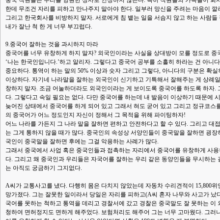
중국 직원들은 우리를 영원한 상사로 인정하지 않는다. 특히 직원들의 가족들이 회
한데 무조건 자리를 피하고 만나주지 말아야 한다. 일부러 망신을 주려는 마음이 깔
그리고 한국회사를 비방하지 말자. 서로에게 침 뱉는 일을 서슴지 않고 하는 사람들 정
내가 잘난 척 한 게 너무 부끄럽다.
9.중국어 잘하는 것을 과시하지 마라
중국어를 너무 유창하게 하지 말자? 외국인이라는 사실을 상대방이 모를 정도로 중국
‘나는 한국인입니다.’하고 알리자. 그렇다고 중국어 공부를 소홀히 하라는 건 아니다.
중요하다. 통역이 하는 말의 50% 이상과 숫자 그리고 그렇다, 아니다의 구분은 확실
이상하다. 자기네 나라말을 잘하는 외국인이 신기하고 기특해서 잘해주는 게 상례일
창하지 말자. 조금 어눌하더라도 외국인이라는 게 보이도록 중국어를 하도록 하자. 
다. 그렇다고 속일 필요는 없다. 다만 중국어를 하는데 내 발음이 이상하기 때문에 
늦어진 상태에서 중국어를 하게 되어 있고 그래서 혀도 굳어 있고 그리고 정규코스를 
의 중국어가 어느 정도인지 자신이 정해서 그 목적을 위해 파이팅하자!
어느 나라를 가든지 그 나라 말을 잘하면 편하고 안전하다고 할 수 있다. 그리고 대
는 그게 통하지 않을 때가 많다. 중국인의 속성상 서양인들이 중국말을 잘하면 굉
국인이 중국말을 잘하면 후에는 그걸 악용하는 사례가 많다.
그래서 중국에서 사업 혹은 중국인들과 접촉하는 자리에서 중국어를 유창하게 사용
다. 그리고 왜 중국인과 우리들은 자국어를 잘하는 우리 같은 동양인들을 무시하는 
는 아직도 궁금하기 그지없다.
A씨가 교통사고를 냈다. 다행히 몸은 다치지 않았는데 자동차 수리견적이 15,800위
망가졌다. 그는 잘못한 일이라서 당일은 자리를 피하고(A씨 혼자 나무와 사고가 났다
국어를 못하는 척하고 통역을 데리고 경찰서에 갔고 경찰은 중국말도 잘 못하는 이
청하여 면허정지도 면하게 해주었다. 보험처리도 해주어 그는 너무 고마웠다. 그러나