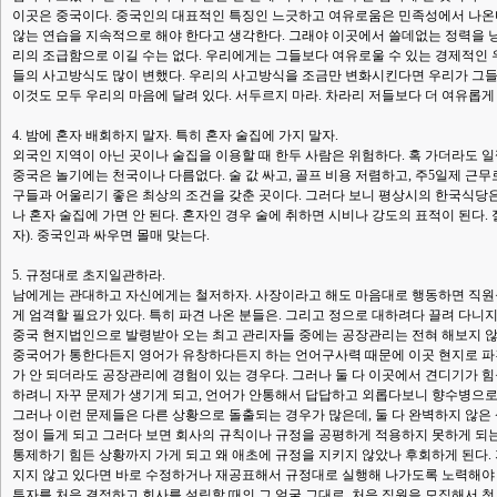
이곳은 중국이다. 중국인의 대표적인 특징인 느긋하고 여유로움은 민족성에서 나온다
않는 연습을 지속적으로 해야 한다고 생각한다. 그래야 이곳에서 쓸데없는 정력을 
리의 조급함으로 이길 수는 없다. 우리에게는 그들보다 여유로울 수 있는 경제적인 우
들의 사고방식도 많이 변했다. 우리의 사고방식을 조금만 변화시킨다면 우리가 그들
이것도 모두 우리의 마음에 달려 있다. 서두르지 마라. 차라리 저들보다 더 여유롭게
4. 밤에 혼자 배회하지 말자. 특히 혼자 술집에 가지 말자.
외국인 지역이 아닌 곳이나 술집을 이용할 때 한두 사람은 위험하다. 혹 가더라도 일
중국은 놀기에는 천국이나 다름없다. 술 값 싸고, 골프 비용 저렴하고, 주5일제 근무
구들과 어울리기 좋은 최상의 조건을 갖춘 곳이다. 그러다 보니 평상시의 한국식당
나 혼자 술집에 가면 안 된다. 혼자인 경우 술에 취하면 시비나 강도의 표적이 된다.
자). 중국인과 싸우면 몰매 맞는다.
5. 규정대로 초지일관하라.
남에게는 관대하고 자신에게는 철저하자. 사장이라고 해도 마음대로 행동하면 직원
게 엄격할 필요가 있다. 특히 파견 나온 분들은. 그리고 정으로 대하려다 끌려 다니
중국 현지법인으로 발령받아 오는 최고 관리자들 중에는 공장관리는 전혀 해보지 않
중국어가 통한다든지 영어가 유창하다든지 하는 언어구사력 때문에 이곳 현지로 파견
가 안 되더라도 공장관리에 경험이 있는 경우다. 그러나 둘 다 이곳에서 견디기가 
하려니 자꾸 문제가 생기게 되고, 언어가 안통해서 답답하고 외롭다보니 향수병으로
그러나 이런 문제들은 다른 상황으로 돌출되는 경우가 많은데, 둘 다 완벽하지 않
정이 들게 되고 그러다 보면 회사의 규칙이나 규정을 공평하게 적용하지 못하게 되
통제하기 힘든 상황까지 가게 되고 왜 애초에 규정을 지키지 않았나 후회하게 된다
지지 않고 있다면 바로 수정하거나 재공표해서 규정대로 실행해 나가도록 노력해야 
투자를 처음 결정하고 회사를 설립할 때의 그 얼굴 그대로, 처음 직원을 모집해서 첫