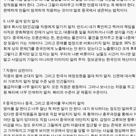
정적용을 해야 한다. 그러나 그들이 따라주고 이룩한 만큼의 대우는 꼭 해줘야 한다
완벽하게 만들어 엄격하게 적용하는 것이야 말로 중국에서 생존하는 법칙이다.
6. 너무 쉽게 믿지 말자
절대 회사도장(인감)을 직원에게 맡기지 말자. 반드시 내가 확인하고 찍어야 책임을 
아직은 문화혁명의 잔재가 남아 있고, 대충대충 일을 처리하거나 다른 생각을 가진 
있다. 중국에서는 오른손에는 돈, 왼손에는 물건이다. 물건을 먼저주고 돈을 나중에 
장 믿음이 가는 거래이다. 그리고 문제를 법정으로 비화시키지 말자. 정말로 90% 
회계 상의 문제(?)를 중국인에게 노출해서는 안 된다. 믿는다고 노출했다간 크게 후
그렇다고 혼자만 알고 있지는 말자. 우리의 나쁜 버릇이다. 남들도 시간이 지나면 알
말고 사업상의 기밀이 아니라면 미리미리 알려 주자. 정보공유는 한국인의 재산이다
7.직원이 상전이다.
직원의 몸에 손대지 말자. 그리고 한국식 애정표현을 절대 하지 말자. 신문에 대서특
리 가르치지 말자 정말 수준 낮은 인간들이다.
월급차이를 너무 벌리지 말자. 모든 직원은 평등하다. 그러나 보너스는 차등을 두고 
원 복리에 너무 인색하지 말자. 복리의 수준이 곧 제품의 수준이다.
8 중국인이나 중국, 그리고 중국어를 무시하지 말자
영어를 잘 한다고 너무 잘난 척 하면 일이 안 된다. 내가 유식하다는 정도만 알려주
있다면 중국직원들과 절대로 직접 부딪치지 말자. 꼭 통역이나 총무과장을 통해서 
야단 칠 일이 있더라도 직접 나서서 중국어로 야단치지 말자. 감정이 교류되면 향후 
비감을 어느 정도 유지하고 그들에게 감히 마음대로 접근할 수 없는 존재로 유지되어야
고 가까워지고 가볍게 보이면 이곳에서 망신을 당할 수 있다는 사실을 명심해야 한다