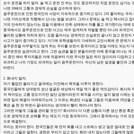
손수 운전을 하지 말자. 술 먹고 운전 안 하는 것도 중요하지만 직접 운전도 삼가는 
나면 10배의 고통과 경제적 손실을 감수하게 된다.
음주운전으로 인한 한국인의 사망이 지속적으로 증가하고 있다. 2차 좋아하는 우리 
나면 가라오케로 직행해서 신나는 밤을 보낸다. 그러나 문제는 술 먹고 택시타고 
거의 단속하지 않는다는 점을 이용해서 만취 상태에서 차를 몰고 귀가한다는 데에 있
중국에서도 음주운전으로 인한 사고는 매우 엄격하게 처벌할 뿐만 아니라 외국인이
불리한 상황에 처하게 된다. 요즘 들어서는 경제적인 손실로만 끝나지 않고 운전자
사고가 많이 증가하고 있다. 거기에 유학생들까지 가세하여 교민사회에 큰 문제가 되
음주운전을 아무렇지도 않게 하는 우리를 보면서 중국이라고 정말 이래도 되는지 다시
음주운전은 습관이라고 한다. 그런 습관을 들인 분들이라면 아예 중국을 떠나는 게
비 중인 예비 투자자들은 아예 처음부터 이런 무식한 일은 하지 않으리라 다짐하고
파괴하고 나의 가정도 파괴하는 일이 음주운전이다. 자신의 남은 일생을 불안과 고
바란다.
2. 화내지 말자.
자기 혈압만 올라가고 결국에는 미안해서 목적을 이루지 못한다.
중국인들에게 상대방의 성난 얼굴은 세상에서 제일 먹기 좋은 먹잇감이다. 회사와 
저 썩어있는 고름 정도이지만 일단 감원이라든지 퇴직을 시키는 일이 발생 시에는 암
되면 일의 해결이 어려워지는데 그 이유는 화냈던 사실을 그들은 마음속에 10년을
혹은 술 한 잔 하면서 끝내리라는 생각에서 빨리 깨어나야 한다.
그러면 어떻게 그들을 관리할 것인가? 회사마다 다 다른 상황과 다른 생산 환경 혹
으로 경제적으로 손해를 주는 제도가 가장 효과적이다. 그래서 중국에서는 거의 모
으로 해결한다.
우리는 웃어야 한다. 한국인들은 왜 먼저 화를 내고 스트레스 받고 일은 일대로 안 
이라고 그들은 말한다. 권한은 우리가 갖고 있다. 화만 내지 않는다면 그들에게 많은 