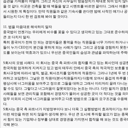
습관을 가져봄이 어떨까. 그리고 자신의 사무실이 방음장치가 제대로 되어 있지 않다
을 것 같다. 이곳은 건축을 할 때 벽돌을 쌓고 시멘트를 바르면 끝이다. 그래서 여
서 시원한 게 특징이다. 만약 직원들과 같은 기숙사를 쓴다면 밤에 사적인 얘기나 
들리는지 다시 한 번 검토해 봐야 할 것이다.
11. 법을 마음대로 해석하지 말자
중국법이 언젠가는 우리에게 비수를 꽂을 수 있다고 생각하고 있는 그대로 준수하자
큰 코 다치지 말자.
특히 중국어가 전혀 안 되는 경영자들은 통역을 하는 직원들을 너무 가까이 하거나
들이 누가 CEO인지 분간을 못하게 되는 사례가 많다. 그리고 공장을 경험하지 못한
도를 보이는데 역효과가 있으니 우선은 중국인들의 습성과 관념을 파악하는데 주력
S회사의 모범 사례다. 이 회사는 중국 측 파트너와 합자를 하고 있는 회사인데 성공
한국처럼 엄격하게 지켜지고 있고 법의 테두리 안에서 중국 측의 적극적인 보호를 
회사규정에 따라서 벌칙, 벌금, 퇴사조치를 엄격하게 적용한다. 그러나 1년에 두 번
려하고 보답한다. 그날은 전 직원이(본사직원들까지) 다함께 모여서 즐겁게 하루를 
평상시에 너그러움을 보여주고 정으로 그들을 대하고 그래서 이리저리 끌려 다니는
할 수도 있다. 그렇다고 너그러움이 잘못되었다는 논조는 아니다. 다만 필자가 경
사례들을 보면 관리직을 포함해서 경영자가 물러서 성공한 곳이 더 적다는 것을 의
업무 이외의 시간에 너그러움을 보여주고 다른 방법으로 그들의 요구조건을 수용해 
다.
S회사는 중국 측 파트너가 지방정부이다 보니 더욱 그 실행방법이 효과적이기는 하
이런 제안을 하면 되지 않을까 생각해 본다. 우선 큰 도시에 투자할 필요가 없는 종
서 힘이 있는 기업체나 정부를 상대로 경영권을 가지면서 합작을 해 보는 것도 중국에
각해 본다.