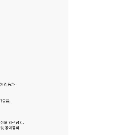
클한 감동과
기증품,
광정보 검색공간,
 및 공예품의