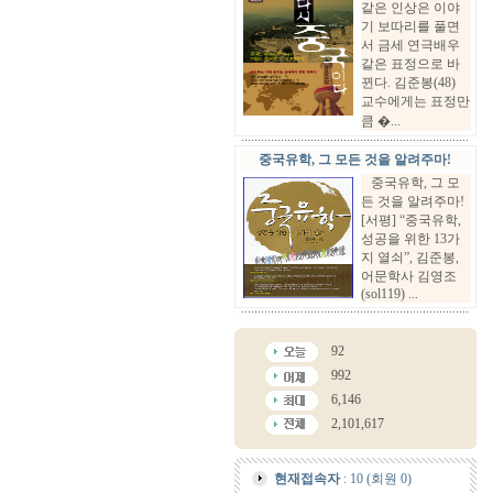
같은 인상은 이야
기 보따리를 풀면
서 금세 연극배우
같은 표정으로 바
뀐다. 김준봉(48)
교수에게는 표정만
큼 �...
중국유학, 그 모든 것을 알려주마!
중국유학, 그 모
든 것을 알려주마!
[서평] “중국유학,
성공을 위한 13가
지 열쇠”, 김준봉,
어문학사 김영조
(sol119) ...
92
992
6,146
2,101,617
현재접속자
: 10 (회원 0)