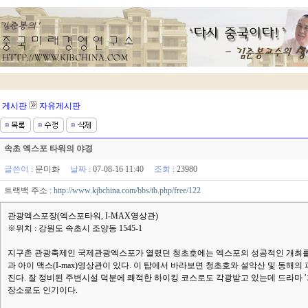
게시판
자유게시판
속초 엑스포 타워의 야경
글쓴이
:
문미화
날짜
: 07-08-16 11:40
조회
: 23980
트랙백 주소 :
http://www.kjbchina.com/bbs/tb.php/free/122
관광엑스포장(엑스포타워, I-MAX영상관)
※위치 : 강원도 속초시 조양동 1545-1
지구촌 관광축제인 국제관광엑스포가 열렸던 청초호에는 엑스포의 성공적인 개최를 알 
과 아이 맥스(I-max)영상관이 있다. 이 탑에서 바라보면 청초호와 설악산 및 동
진다. 잘 정비된 주변시설 덕분에 쾌적한 하이킹 코스로도 각광받고 있는데 드라마
장소로도 인기이다.