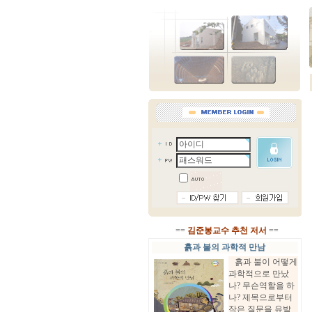
==
김준봉교수 추천 저서
==
흙과 불의 과학적 만남
흙과 불이 어떻게
과학적으로 만났
나? 무슨역할을 하
나? 제목으로부터
작은 질문을 유발