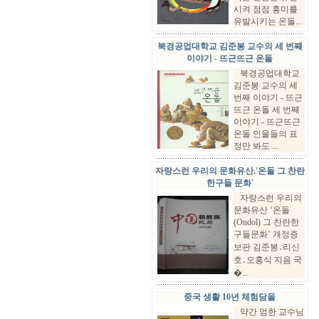
시켜 점점 흥미를
유발시키는 온돌...
북경공업대학교 김준봉 교수의 세 번째
이야기 - 뜨근뜨근 온돌
북경공업대학교
김준봉 교수의 세
번째 이야기 - 뜨근
뜨근 온돌 세 번째
이야기 - 뜨근뜨근
온돌 인물들의 표
정만 봐도 ...
자랑스런 우리의 문화유산.'온돌 그 찬란
한구들 문화'
자랑스런 우리의
문화유산 ‘온돌
(Ondol) 그 찬란한
구들문화’ 개정증
보판 김준봉․리신
호․오홍식 지음 국
�...
중국 생활 10년 체험담을
약간 엄한 교수님