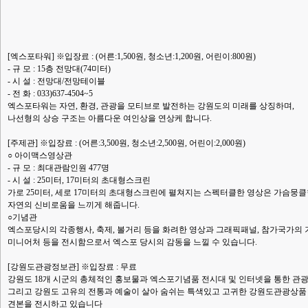
[엑스포타워] ※입장료 : (어른:1,500원, 청소년:1,200원, 어린이:800원)
- 규 모 : 15층 전망대(74미터)
- 시 설 : 전망대/전망테이블
- 전 화 : 033)637-4504~5
엑스포타워는 자연, 환경, 관광을 모티브로 발전하는 강원도의 미래를 상징하며,
나선형의 상승 구조는 아름다운 여인상을 연상케 합니다.
[주제관] ※입장료 : (어른:3,500원, 청소년:2,500원, 어린이:2,000원)
○ 아이맥스영상관
- 규 모 : 최대관람인원 477명
- 시 설 : 25미터, 17미터의 초대형스크린
가로 25미터, 세로 17미터의 초대형스크린에 펼쳐지는 스펙터클한 영상은 가슴뭉
자연의 신비로움을 느끼게 해줍니다.
○기념관
엑스포당시의 각종행사, 축제, 볼거리 등을 화려한 영상과 그래픽패널, 참가국가의 
미니어처 등을 전시함으로서 엑스포 당시의 감동을 느낄 수 있습니다.
[강원도관광정보관] ※입장료 : 무료
강원도 18개 시군의 총체적인 홍보물과 엑스포기념품 전시대 및 인터넷을 통한 관
그리고 강원도 고유의 전통과 예술이 살아 숨쉬는 특색있고 고귀한 강원도관광상품
견본을 전시하고 있습니다