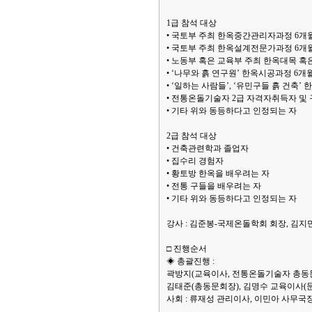
1급 참석 대상
• 국토부 주최 한옥중간관리자과정 6개
• 국토부 주최 한옥설계전문가과정 6개
• 노동부 혹은 교육부 주최 한옥대목 
• ‘나무와 흙 연구원’ 한옥시공과정 6
• ‘일하는 사람들’, ‘유민구들 흙 건축
• 전통온돌기술자 2급 자격자취득자 및 
• 기타 위와 동등하다고 인정되는 자
2급 참석 대상
• 건축관련학과 졸업자
• 집수리 경험자
• 황토방 한옥을 배우려는 자
• 전통 구들을 배우려는 자
• 기타 위와 동등하다고 인정되는 자
강사 : 김준봉-국제온돌학회 회장, 김
□ 진행순서
◈ 총괄진행 :
곽방지(교육이사, 전통온돌기술자 총동
김태준(총동문회장), 김명수 교육이사(
사회 : 류재성 관리이사, 이민아 사무국