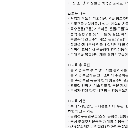
❍ 장 소 : 충북 진천군 백곡면 문사로 
□ 교육 내용
• 건축과 온돌의 기초이론, 온돌 황토주택
• 전통구들모형만들기 실습, 건축과 온돌의
• 특수온돌(구들) 기초이론, 온돌(구들
• 농막 원형구들 짓기 이론 및 실습, 아
• 주말주택 건강주택 개요, 온돌(구들)의 
• 친환경 생태주택 이론과 실제에 대한 강
• 정귀성 교육이사 온돌침대 건강이동식 
• 현대온돌 복합난방 개요-유명성구들연
□ 교육 후 특전
• 본 과정 수료 후 소정의 시험 통과자
• 본 과정 수료자는 연구소에서 주관하는
• 본 과정 수료 동문에 한해 황토주택 관
• 황토집 건축 시 기술지도 및 동문 자치
• 등록자 전원 향후 시행되는 전통온돌기
□ 교육 기관
• 주최 : 사단법인 국제온돌학회, 주관
□ 협력 교육 기관
• 유명성구들연구소(소장: 유명성, 전통
• 음성 흙집짓기운동본부(대표 이몽룡, 
• (사) 문화재기능인협회 ( 대한민국 