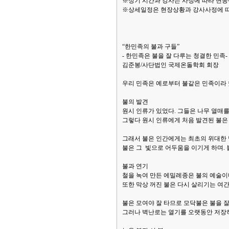
※상기 시간과 강사는 사정에 따라 변동
※상세일정은 현장상황과 강사사정에 따
“한민족의 불과 구들”
- 한민족은 불을 잘 다루는 청결한 민족-
김준봉/사단법인 국제온돌학회 회장
우리 민족은 예로부터 불같은 민족이라 했
불의 발견
원시 인류가 있었다. 그들은 나무 열매를
그렇다 원시 인류에게 처음 발견된 불은 
그래서 불은 인간에게는 최초의 위대한 발
불은 그 빛으로 어두움을 이기게 하며.
불과 연기
철을 녹여 만든 에밀레종은 불의 예술이다
또한 막상 꺼진 불은 다시 살리기는 여
불은 모여야 잘 타므로 모닥불은 불을 잘
그러나 벽난로는 열기를 오랫동안 저장하