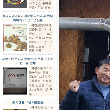
시켜 점점 흥미를
유발시키는 온돌...
북경공업대학교 김준봉 교수의 세 번째
이야기 - 뜨근뜨근 온돌
북경공업대학교
김준봉 교수의 세
번째 이야기 - 뜨근
뜨근 온돌 세 번째
이야기 - 뜨근뜨근
온돌 인물들의 표
정만 봐도 ...
자랑스런 우리의 문화유산.'온돌 그 찬란
한구들 문화'
자랑스런 우리의
문화유산 ‘온돌
(Ondol) 그 찬란한
구들문화’ 개정증
보판 김준봉․리신
호․오홍식 지음 국
�...
중국 생활 10년 체험담을
약간 엄한 교수님