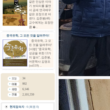
같은 인상은 이야
기 보따리를 풀면
서 금세 연극배우
같은 표정으로 바
뀐다. 김준봉(48)
교수에게는 표정만
큼 �...
중국유학, 그 모든 것을 알려주마!
중국유학, 그 모
든 것을 알려주마!
[서평] “중국유학,
성공을 위한 13가
지 열쇠”, 김준봉,
어문학사 김영조
(sol119) ...
34
992
6,146
2,101,559
현재접속자
: 6 (회원 0)