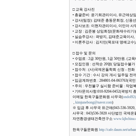
□ 교육 강사진
• 총괄준비: 윤기희관리이사, 유근애상
• 강사(팀장): 김태준 총동문회장, 신
• 강사보조: 이현자관리이사, 이민아 사무국장
• 교장 : 김준봉 상임회장(문화재수리기
• 실습주강사:: 곽방지, 김태준교육이사
• 이론주강사 : 김지민(목포대 명예교수
□ 접수 및 문의
• 수업료 : 2급 30만원, 1급 50만원. 
• 모집인원 : 선착순 20명( 당일접수불
• 접수처 : (사)국제온돌학회 신청 - 전화 : 04
• 접수 기간 : 수시 강의 개시 일주일
• 입금계좌번호 : 284801-04-063763
• 주의 : 우천불구 실시함 준비물 : 작업
• 기타문의사항:010-9204-0452(곽방지 
이메일 한옥구들문화원 사무국(
ondol92
,
kimjunebong@naver.com
)
※ 입금 후 사무국 유근애(043-536-5920
사무국 : 043)536-5920 사단법인 국
자연환경생태건축연구소
www.kjbchina
한옥구들문화원
http://cafe.daum.net/urba