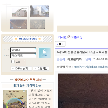
게시판
토론마당
<제55차 전통온돌기술자 1,2급 교육과정
글쓴이
:
최고관리자
날짜
: 25-02-18 
트랙백 주소 :
http://www.kjbchina.com/bbs/
==
김준봉교수 추천 저서
==
흙과 불의 과학적 만남
흙과 불이 어떻게
과학적으로 만났
나? 무슨역할을 하
나? 제목으로부터
작은 질문을 유발