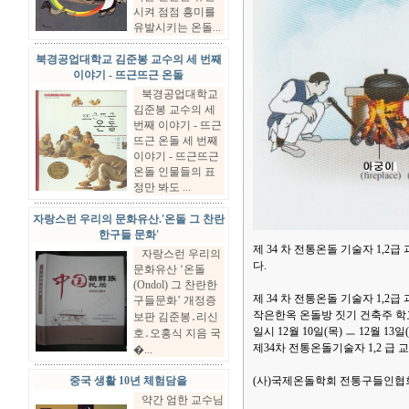
시켜 점점 흥미를
유발시키는 온돌...
북경공업대학교 김준봉 교수의 세 번째
이야기 - 뜨근뜨근 온돌
북경공업대학교
김준봉 교수의 세
번째 이야기 - 뜨근
뜨근 온돌 세 번째
이야기 - 뜨근뜨근
온돌 인물들의 표
정만 봐도 ...
자랑스런 우리의 문화유산.'온돌 그 찬란
한구들 문화'
제 34 차 전통온돌 기술자 1,2급
자랑스런 우리의
다.
문화유산 ‘온돌
(Ondol) 그 찬란한
제 34 차 전통온돌 기술자 1,2급
구들문화’ 개정증
작은한옥 온돌방 짓기 건축주 학
보판 김준봉․리신
일시 12월 10일(목) ㅡ 12월 13일
호․오홍식 지음 국
제34차 전통온돌기술자 1,2 급 
�...
중국 생활 10년 체험담을
(사)국제온돌학회 전통구들인협회
약간 엄한 교수님