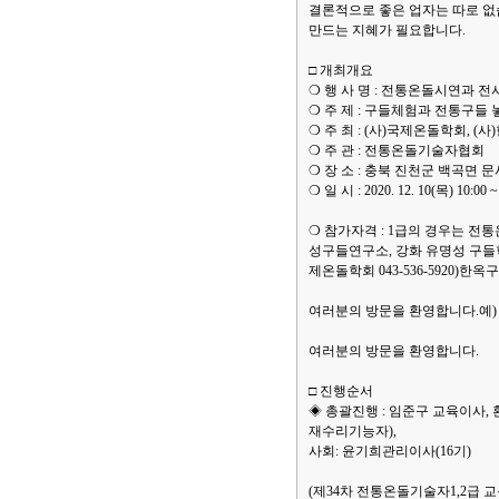
결론적으로 좋은 업자는 따로 없
만드는 지혜가 필요합니다.
□ 개최개요
❍ 행 사 명 : 전통온돌시연과 전
❍ 주 제 : 구들체험과 전통구들 
❍ 주 최 : (사)국제온돌학회, 
❍ 주 관 : 전통온돌기술자협회
❍ 장 소 : 충북 진천군 백곡면 
❍ 일 시 : 2020. 12. 10(목) 10:00 ~
❍ 참가자격 : 1급의 경우는 
성구들연구소, 강화 유명성 구들학
제온돌학회 043-536-5920)한
여러분의 방문을 환영합니다.예) ga
여러분의 방문을 환영합니다.
□ 진행순서
◈ 총괄진행 : 임준구 교육이사
재수리기능자),
사회: 윤기희관리이사(16기)
(제34차 전통온돌기술자1,2급 