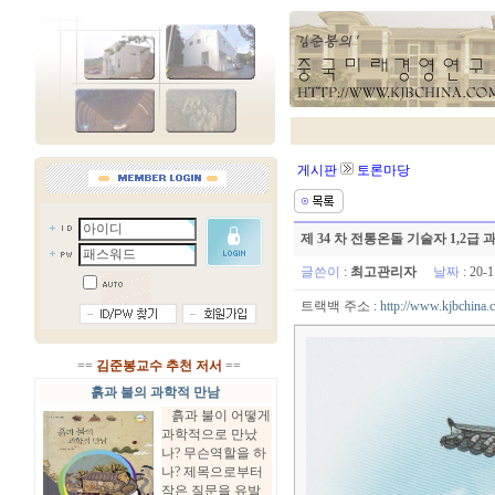
게시판
토론마당
제 34 차 전통온돌 기술자 1,2급
글쓴이
:
최고관리자
날짜
: 20-
트랙백 주소 :
http://www.kjbchina.
==
김준봉교수 추천 저서
==
흙과 불의 과학적 만남
흙과 불이 어떻게
과학적으로 만났
나? 무슨역할을 하
나? 제목으로부터
작은 질문을 유발