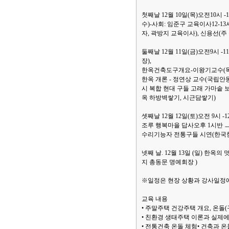
첫째날 12월 10일(목)오전10시
수)-사회: 임준구 교육이사12-
자, 곽방지 교육이사), 신용선(
둘째날 12월 11일(금)오전9시
장),
한옥건축도구개요-이왕기교수(목
한옥 개론 - 정연상 교수(국립안
시 복합 현대 구들 고래 가마솥
옥 하방벽쌓기, 시근담쌓기)
셋째날 12월 12일(토)오전 9시
조루 행복마을 답사오후 1시반 ㅡ
수리기능자 전통구들 시연(한국
넷째 날. 12월 13일 (일) 한옥
지 총동문 명예회장 )
※일정은 현장 상황과 강사일정에
교육 내용
• 주말주택 건강주택 개요, 온돌(
• 친환경 생태주택 이론과 실제에
• 전통건축 온돌 체험• 건축과 