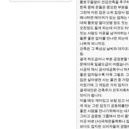
황토구들방이 건강건축을 추구하
한옥 중에 온돌은 중요한 부분을
그런데 이런 집은 소위 집장사 
왜냐하면 메이커가 있는 업체는 
대략 황토방 열다섯평 정도 짓는
오천정도 들게 되는데 이것도 타
짓는 사람도 이윤을 남겨야하는 
물론 좋은 업자를 만나면 되는데
나쁘게 되니까요.
건축은 그 특성상 날씨와 대지조건
등.
결국 하도급이나 부분 공정분할 
문에더욱 일괄도급이 어렵습니다
시공자 역시 공사대금회수나 하자
좋은 업자일수록 더욱 그렇죠. 그
집은 살아생전 사는 물건 중 가
지었기에 그 게임은 거의 업자가 
결국대안은 건축주가 진두지휘하여
앗이가 됩니다.
지을 때도 재미있고 보람 있고 
게 되는 그런 집짓기 공동체를만
좋은 사람을 만나기위해서는 내가
그리고 검증된 그룹에서 먼서 품
이곳 바로 (사)국제온돌학회나 
보다도 집지은 소비자들의 경험에