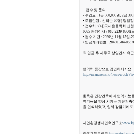
□ 접수 및 문의
• 수업료 : 1급 500,000원, 2
• 모집인원 : 선착순 20명( 당
• 접수처 : (사)국제온돌학회 신청 전화 :
0085 관리이사 / 010-2239-83
• 접수 기간 : 2020년 11월 15
• 입금계좌번호 : 284801-04-0
※ 입금 후 사무국 상임간사 유근애(
면역력 증강으로 강건하시지요
http://m.ancnews.kr/news/articleV
한옥은 건강건축이며 면역기능을
역기능을 향상 시키는 치유건축이
을 인식하였고, 일제 강점기에도 
자연환경생태건축연구소
www.kj
한옥구들문화원
http://cafe.daum.