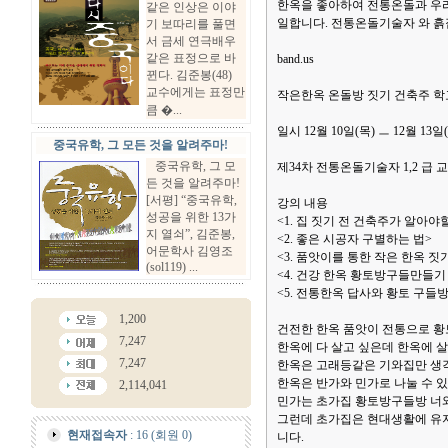
한옥을 좋아하여 전통온돌과 우
같은 인상은 이야
일합니다. 전통온돌기술자 와 흙
기 보따리를 풀면
서 금세 연극배우
같은 표정으로 바
band.us
뀐다. 김준봉(48)
교수에게는 표정만
작은한옥 온돌방 짓기 건축주 학
큼 �...
일시 12월 10일(목) ㅡ 12월 13일
중국유학, 그 모든 것을 알려주마!
중국유학, 그 모
제34차 전통온돌기술자 1,2 급 
든 것을 알려주마!
[서평] “중국유학,
강의 내용
성공을 위한 13가
<1. 집 짓기 전 건축주가 알아야
지 열쇠”, 김준봉,
<2. 좋은 시공자 구별하는 법>
어문학사 김영조
<3. 품앗이를 통한 작은 한옥 짓
(sol119) ...
<4. 건강 한옥 황토방구들만들기 
<5. 전통한옥 답사와 황토 구들방
1,200
건전한 한옥 품앗이 전통으로 
7,247
한옥에 다 살고 싶은데 한옥에 
7,247
한옥은 고래등같은 기와집만 생
한옥은 반가와 민가로 나눌 수 
2,114,041
민가는 초가집 황토방구들방 너와
그런데 초가집은 현대생활에 유지
현재접속자
: 16 (회원 0)
니다.