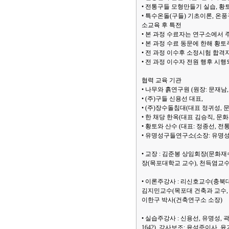
• 전통구들 모형만들기 실습, 황
• 특수온돌(구들) 기초이론, 온
소교육 후 특전
• 본 과정 수료자는 연구소에서 
• 본 과정 수료 동문에 한해 황
• 전 과정 이수후 소정시험 합격
• 전 과정 이수자 전원 행후 
협력 교육 기관
• 나무와 흙연구원 (원장: 문재남
• (주)구들 신용선 대표,
• (주)장수돌침대(대표 정귀성,
• 한 채당 한옥(대표 김승직, 
• 황토와 산수 (대표: 정종선, 
• 유명성구들연구소(소장: 유명성
• 교장 : 김준봉 상임회장(문화
장(목포대학교 교수), 천득염교
• 이론주강사 : 리신호교수(충북
김지민교수(목포대 건축과 교수, 
이한구 박사(건축연구소 소장)
• 실습주강사 : 신용선, 유명성, 
1642). 강사보조: 윤석준이사, 윤기