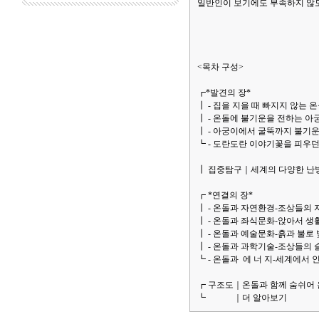
일반인이 보기에도 부족하지 않도
<목차 구성>
┏*발견의 장*
┃ - 집을 지을 때 빠지지 않는 
┃ - 온돌에 불기운을 전하는 아
┃ - 아궁이에서 굴뚝까지 불기
┗ - 도란도란 이야기꽃을 피우
┃ 집중탐구｜세계의 다양한 난
┏ *연결의 장*
┃ - 온돌과 자연환경-조상들의 
┃ - 온돌과 좌식문화-앉아서 생
┃ - 온돌과 예술문화-흙과 불로
┃ - 온돌과 과학기술-조상들의
┗ - 온돌과 에 너 지-세계에서 
┏ 구조도｜온돌과 함께 숨쉬어 
┗ ｜더 알아보기