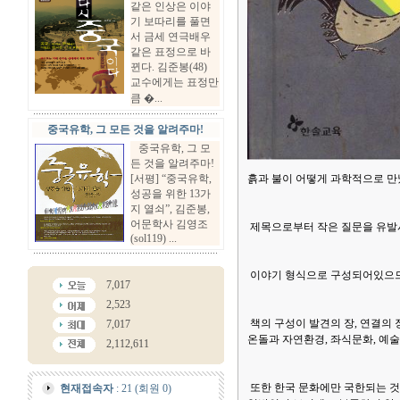
같은 인상은 이야
기 보따리를 풀면
서 금세 연극배우
같은 표정으로 바
뀐다. 김준봉(48)
교수에게는 표정만
큼 �...
중국유학, 그 모든 것을 알려주마!
중국유학, 그 모
든 것을 알려주마!
[서평] “중국유학,
흙과 불이 어떻게 과학적으로 만
성공을 위한 13가
지 열쇠”, 김준봉,
어문학사 김영조
제목으로부터 작은 질문을 유발
(sol119) ...
이야기 형식으로 구성되어있으므
7,017
2,523
책의 구성이 발견의 장, 연결의 
7,017
온돌과 자연환경, 좌식문화, 예술
2,112,611
또한 한국 문화에만 국한되는 것
현재접속자
: 21 (회원 0)