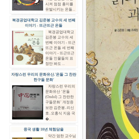
시켜 점점 흥미를
유발시키는 온돌...
북경공업대학교 김준봉 교수의 세 번째
이야기 - 뜨근뜨근 온돌
북경공업대학교
김준봉 교수의 세
번째 이야기 - 뜨근
뜨근 온돌 세 번째
이야기 - 뜨근뜨근
온돌 인물들의 표
정만 봐도 ...
자랑스런 우리의 문화유산.'온돌 그 찬란
한구들 문화'
자랑스런 우리의
문화유산 ‘온돌
(Ondol) 그 찬란한
구들문화’ 개정증
보판 김준봉․리신
호․오홍식 지음 국
�...
중국 생활 10년 체험담을
약간 엄한 교수님