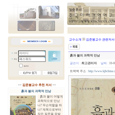
교수소개
김준봉교수 관련저서
흙과 불의 과학적 만남
글쓴이
:
최고관리자
날짜
: 10-
트랙백 주소 :
http://www.kjbchina.
==
김준봉교수 추천 저서
==
흙과 불의 과학적 만남
흙과 불이 어떻게
과학적으로 만났
나? 무슨역할을 하
나? 제목으로부터
작은 질문을 유발