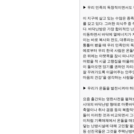
▶ 우리 민족의 독창적이면서도 
이 지구에 살고 있는 수많은 종
를 갖고 있다. 그러한 의식주 
다. 바닥난방은 가장 합리적인 
이동하면서 바닥에 열에너지가 저
이는 바로 복사와 전도, 대류라
통틀어 봤을 때 우리 민족만의 
예로부터 우리 한국 사람은 온돌
은 뒤에는 아랫목을 잠시 떠나지만
어렸을 적 시골 고향집을 떠올려
이 돌아오면 앉기를 권하던 자리
잘 꾸려가도록 이끌어주는 안주인
마음의 건강’을 생각하는 사람들
▶ 우리가 온돌을 발전시켜야 하
요즘 출간되는 영한사전을 펼쳐보면
시대의 바닥난방 형태로 마룻바닥
축열이나 취사 겸용 등의 복합적
돌이 이러한 것과 비교되면서 그
이처럼 기록매체에서 온돌을 매도
닿는 난방시설에 대해 고민할 필요
등 선진국들은 그것을 주택난방에