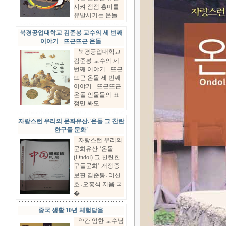
시켜 점점 흥미를
유발시키는 온돌...
북경공업대학교 김준봉 교수의 세 번째
이야기 - 뜨근뜨근 온돌
북경공업대학교
김준봉 교수의 세
번째 이야기 - 뜨근
뜨근 온돌 세 번째
이야기 - 뜨근뜨근
온돌 인물들의 표
정만 봐도 ...
자랑스런 우리의 문화유산.'온돌 그 찬란
한구들 문화'
자랑스런 우리의
문화유산 ‘온돌
(Ondol) 그 찬란한
구들문화’ 개정증
보판 김준봉․리신
호․오홍식 지음 국
�...
중국 생활 10년 체험담을
약간 엄한 교수님