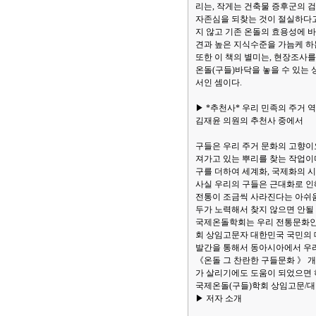
리는, 작게는 건축물 증후군의 
자존심을 되찾는 것이 절실하다고
지 않고 기존 온돌의 효용성에 
견과 높은 지식수준을 가늠케 하
또한 이 책의 별미는, 현장조사를 
온돌(구들)바닥을 놓을 수 있는
서인 셈이다.
▶ *추천사* 우리 민족의 주거 
김재윤 의원의 추천사 중에서
구들은 우리 주거 문화의 고향이
져가고 있는 뿌리를 찾는 작업이
구를 더하여 세계화, 국제화의 
사실 우리의 구들은 근대화로 인
전통이 조금씩 사라진다는 아쉬움
두가 노력해서 찾지 않으면 안될 
국제온돌학회는 우리 전통문화인 
회 상임고문자 대한민국 국민의 
발간을 통해서 동아시아에서 우리
《온돌 그 찬란한 구들문화 》 
가 살리기에도 도움이 되었으면 하
국제온돌(구들)학회 상임고문/
▶ 저자 소개