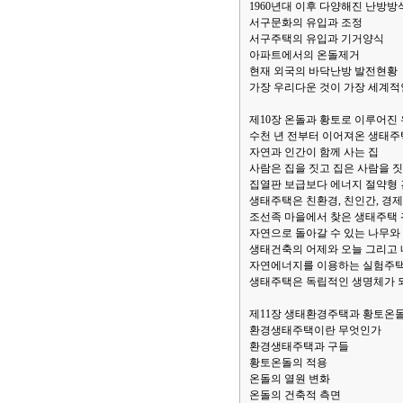
1960년대 이후 다양해진 난방방
서구문화의 유입과 조정
서구주택의 유입과 기거양식
아파트에서의 온돌제거
현재 외국의 바닥난방 발전현황
가장 우리다운 것이 가장 세계적
제10장 온돌과 황토로 이루어진
수천 년 전부터 이어져온 생태주
자연과 인간이 함께 사는 집
사람은 집을 짓고 집은 사람을 
집열판 보급보다 에너지 절약형 
생태주택은 친환경, 친인간, 경
조선족 마을에서 찾은 생태주택
자연으로 돌아갈 수 있는 나무와
생태건축의 어제와 오늘 그리고
자연에너지를 이용하는 실험주
생태주택은 독립적인 생명체가 
제11장 생태환경주택과 황토온
환경생태주택이란 무엇인가
환경생태주택과 구들
황토온돌의 적용
온돌의 열원 변화
온돌의 건축적 측면