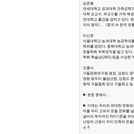
김준봉
연세대학교 공과대학 건축공학과를
대학 조교수, 부교수를 거쳐 북
민대학교 출강을 겸하고 있다. 
자의 원칙》, 《중국 속 한국 전
리신호
서울대학교 농과대학 농공학과를
학위를 받았다. 충북대학교 농과
온돌학회 부회장직을 맡고 있다. 
학회 학술상(2002) 등을 수상한 
오홍식
구들문화연구원 원장. 강원도 문
양평 용두리 불암선원, 강원도 춘
현재 구들협회 정규 구들학교 및 
▶ 본문 중에서…
▶ 이제는 우리의 위대한 문화유
어물 우리 고유의 온돌 문화를 
설비의 독자적인 ISO기준을 우
난방의 근원이 우리 민족의 온돌
-p. 8