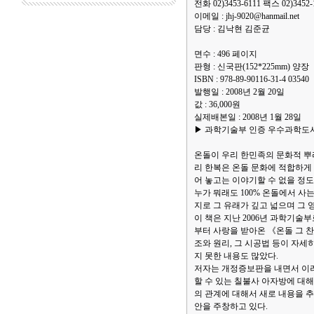
전화 02)3453-6111 팩스 02)3452-
이메일 : jhj-9020@hanmail.net
담당 : 김낙현 김준균
면수 : 496 페이지
판형 : 신국판(152*225mm) 양장
ISBN : 978-89-90116-31-4 03540
발행일 : 2008년 2월 20일
값 : 36,000원
실제배본일 : 2008년 1월 28일
▶ 과학기술부 인증 우수과학도서
온돌이 우리 한민족의 문화적 뿌
리 한복은 온돌 문화에 적합하게 
어 놓고는 이야기할 수 없을 정
누가 뭐래도 100% 온돌에서 사
지로 그 유래가 깊고 넓으며 그 
이 책은 지난 2006년 과학기
부터 사랑을 받아온 《온돌 그 
조와 원리, 그 시공법 등이 자세
지 못한 내용도 많았다.
저자는 개정증보판을 내면서 이러
할 수 있는 칠불사 아자방에 대해
의 관계에 대해서 새로 내용을 
안을 주창하고 있다.