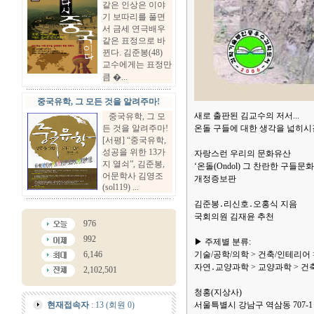
같은 인상은 이야
기 보따리를 풀면
서 금세 연극배우
같은 표정으로 바
뀐다. 김준봉(48)
교수에게는 표정만
큼 �...
중국유학, 그 모든 것을 알려주마!
새로 출판된 김교수의 저서...
중국유학, 그 모
든 것을 알려주마!
온돌 구들에 대한 생각을 넓히시길
[서평] “중국유학,
성공을 위한 13가
자랑스런 우리의 문화유산
지 열쇠”, 김준봉,
‘온돌(Ondol) 그 찬란한 구들문화
어문학사 김영조
개정증보판
(sol119) ...
김준봉․리신호․오홍식 지음
국회의원 김재윤 추천
976
992
▶ 주제별 분류:
6,146
기술/공학/의학 > 건축/인테리어 
자연․교양과학 > 교양과학 > 건
2,102,501
청홍(지상사)
현재접속자
: 13 (회원 0)
서울특별시 강남구 역삼동 707-1