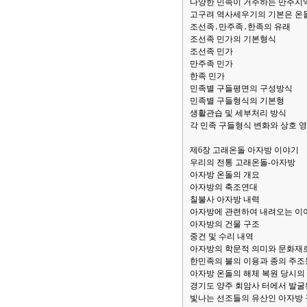
다양한 민족이 거주하는 만주지
고구려 역사세우기의 기본은 온
조선족․만주족․한족의 유래
조선족 민가의 기본형식
조선족 민가
만주족 민가
한족 민가
민족별 구들평면의 구성방식
민족별 구들형식의 기본형
생활관습 및 세부처리 방식
각 민족 구들형식 변화와 상호 
제6장 고래온돌 아자방 이야기
우리의 전통 고래온돌-아자방
아자방 온돌의 개요
아자방의 축조연대
칠불사 아자방 내력
아자방에 관련하여 내려오는 이
아자방의 건물 구조
중건 및 수리 내역
아자방의 학문적 의미와 문화재
한민족의 불의 이용과 종의 주
아자방 온돌의 해체 복원 당시의
경기도 양주 회암사 터에서 발굴
빛나는 선조들의 유산인 아자방 