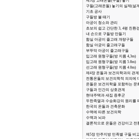
제3장 고래온돌(구들) 놓기
구들(고래온돌) 놓기의 실제(설계
기초 공사
구들방 불 때기
아궁이 청소와 관리
초보의 쉽고 간단한 3, 4평 친환
내 손으로 구들방 만들기
함실 아궁이 줄고래 개량구들
함실 아궁이 줄고래구들
부뚜막 아궁이 줄고래구들
입고래 원형구들(방 지름 4,3m)
입고래 원형구들(방 지름 5.8m)
선고래 원형구들(방 지름 4.0m)
제4장 온돌과 보건의학과의 관계
전통온돌의 보건의학적 의의에 
온돌은 보건의학을 포함하는 문
구들과 인간의 상호관계
현대주택과 새집 증후군
두한족열과 수승화강의 원리를 
한국의 온돌과 건축문화
수맥에 따른 보건의학
수맥과 뇌파
결론적으로 온돌은 건강이고 전
제5장 만주지방 민족별 구들 비