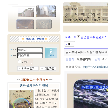
교수소개
김준봉교수 관련저서
김교수의 저서... 자랑스런 우리
글쓴이
:
최고관리자
날짜
: 05-
트랙백 주소 :
http://www.kjbchina.
==
김준봉교수 추천 저서
==
흙과 불의 과학적 만남
흙과 불이 어떻게
과학적으로 만났
나? 무슨역할을 하
나? 제목으로부터
작은 질문을 유발