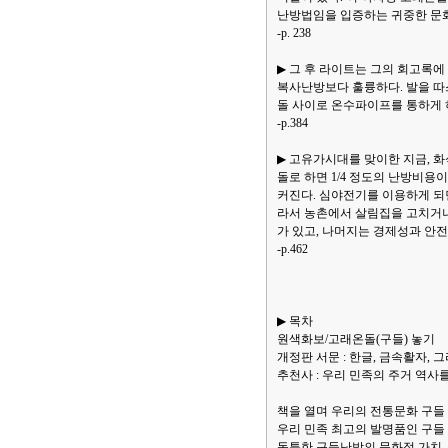
난방법임을 입증하는 귀중한 문
-p. 238
▶ 그 후 라이트는 그의 회고록에
복사난방보다 훌륭하다. 발을 따
돌 사이로 온수파이프를 통하게
-p.384
▶ 고유가시대를 맞이한 지금,
돌로 하면 1/4 정도의 난방비용
커진다. 심야전기를 이용하게 되
라서 농촌에서 살림집을 고치거나
가 있고, 나머지는 경제성과 안
-p.462
▶ 목차
원색화보/고래온돌(구들) 놓기
개정판 서문 : 한글, 금속활자, 
추천사 : 우리 민족의 주거 역사
책을 열며 우리의 전통문화 구들
우리 민족 최고의 발명품인 구들
독특한 구들난방의 문화적 가치