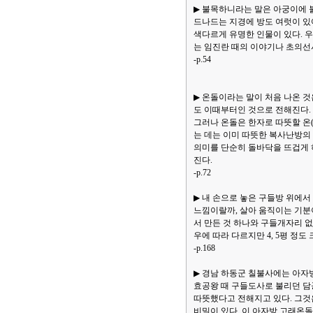
▶ 불목하니라는 말은 아궁이에 
드나드는 지경에 방도 여럿이 있
색다르게 유명한 인물이 있다. 
는 임진란 때의 이야기나 초의선
-p.54
▶ 온돌이라는 말이 처음 나온 것
도 이때부터인 것으로 전해진다.
그러나 온돌은 한자로 따뜻할 온
는 데는 이미 따뜻한 복사난방의 
의미를 단순히 돌바닥을 뜨겁게 
진다.
-p.72
▶ 내 손으로 놓은 구들방 위에서
느낌이랄까, 살아 움직이는 기분
서 만든 것 하나와 구들개자리 없
우에 따라 다르지만 4, 5평 정
-p.168
▶ 경남 하동군 칠불사에는 아자
효공왕 때 구들도사로 불리던 담공
따뜻했다고 전해지고 있다. 그것
비밀이 있다. 이 아자방 고래온