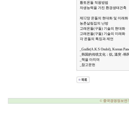
황토온돌 적용방법
자생능력을 가진 환경생태건축
제12장 온돌의 현대화 및 미래화
농촌살림집의 난방
고래온돌(구들) 기술의 현대화
고래온돌(구들) 기술의 미래화
각 온돌의 특징과 제언
_Gudle(A.K.S Ondol), Korean Pane
_韩国的传统文化：炕, 溫突 -
_책을 마치며
_참고문헌
© 중국경영정보연구소, 20