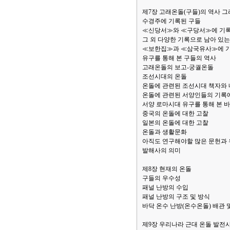
제7장 고래온돌(구들)의 역사 
수경주에 기록된 구들
≪신당서≫와 ≪구당서≫에 기록
그 외 다양한 기록으로 남아 있는
≪보한집≫과 ≪삼국유사≫에 
유구를 통해 본 구들의 역사
고래온돌의 보고-궁궐온돌
조선시대의 온돌
온돌에 관련된 조선시대 책자와 
온돌에 관련된 서양인들의 기록에
서양 로마시대 유구를 통해 본 
중국의 온돌에 대한 고찰
일본의 온돌에 대한 고찰
온돌과 생활문화
아직도 연구해야할 많은 문헌과
발해사의 의미
제8장 현재의 온돌
구들의 우수성
패널 난방의 수입
패널 난방의 구조 및 방식
바닥 온수 난방(온수온돌) 배관 
제9장 우리나라 근대 온돌 발전