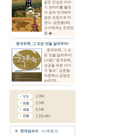
같은 인상은 이야
기 보따리를 풀면
서 금세 연극배우
같은 표정으로 바
뀐다. 김준봉(48)
교수에게는 표정만
큼 �...
중국유학, 그 모든 것을 알려주마!
중국유학, 그 모
든 것을 알려주마!
[서평] “중국유학,
성공을 위한 13가
지 열쇠”, 김준봉,
어문학사 김영조
(sol119) ...
2,394
1,546
6,146
2,105,465
현재접속자
: 14 (회원 0)