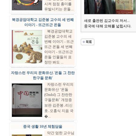
시켜 점점 흥미를
유발시키는 온돌...
북경공업대학교 김준봉 교수의 세 번째
새로 출판된 김교수의 저서...
이야기 - 뜨근뜨근 온돌
중국에 대해 요해를 넓힙시다.
북경공업대학교
김준봉 교수의 세
번째 이야기 - 뜨근
뜨근 온돌 세 번째
이야기 - 뜨근뜨근
온돌 인물들의 표
정만 봐도 ...
자랑스런 우리의 문화유산.'온돌 그 찬란
한구들 문화'
자랑스런 우리의
문화유산 ‘온돌
(Ondol) 그 찬란한
구들문화’ 개정증
보판 김준봉․리신
호․오홍식 지음 국
�...
중국 생활 10년 체험담을
약간 엄한 교수님