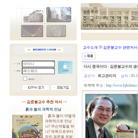
교수소개
김준봉교수 관련저서
다시 중국이다 - 김준봉교수의 
글쓴이
:
최고관리자
날짜
: 05-
트랙백 주소 :
http://www.kjbchina.
==
김준봉교수 추천 저서
==
흙과 불의 과학적 만남
흙과 불이 어떻게
과학적으로 만났
나? 무슨역할을 하
나? 제목으로부터
작은 질문을 유발